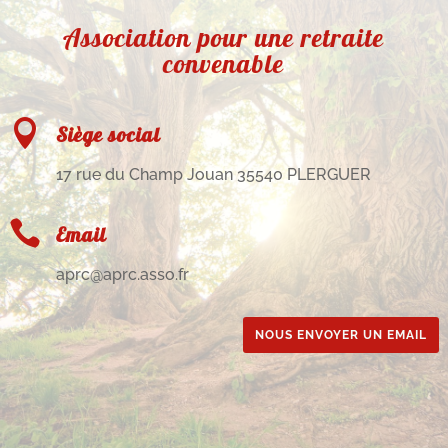
Association pour une retraite
convenable

Siège social
17 rue du Champ Jouan 35540 PLERGUER

Email
aprc@aprc.asso.fr
NOUS ENVOYER UN EMAIL