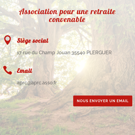
Association pour une retraite
convenable

Siège social
17 rue du Champ Jouan 35540 PLERGUER

Email
aprc@aprc.asso.fr
NOUS ENVOYER UN EMAIL