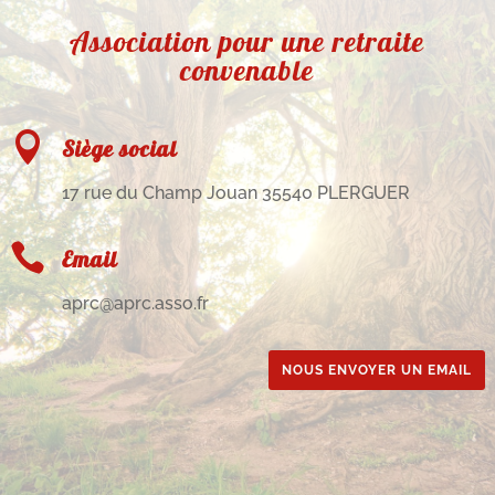
Association pour une retraite
convenable

Siège social
17 rue du Champ Jouan 35540 PLERGUER

Email
aprc@aprc.asso.fr
NOUS ENVOYER UN EMAIL