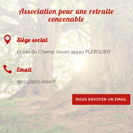
Association pour une retraite
convenable

Siège social
17 rue du Champ Jouan 35540 PLERGUER

Email
aprc@aprc.asso.fr
NOUS ENVOYER UN EMAIL