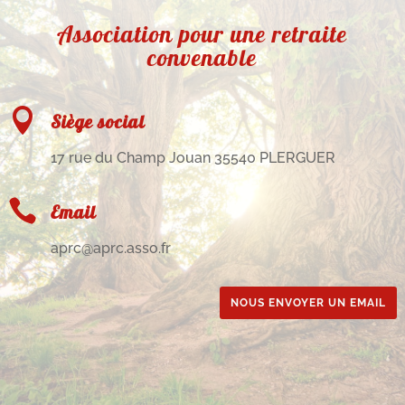
Association pour une retraite
convenable

Siège social
17 rue du Champ Jouan 35540 PLERGUER

Email
aprc@aprc.asso.fr
NOUS ENVOYER UN EMAIL