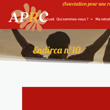
Association pour une r
Accueil
Qui sommes-nous ?
Ma retrai
Endirca n°10