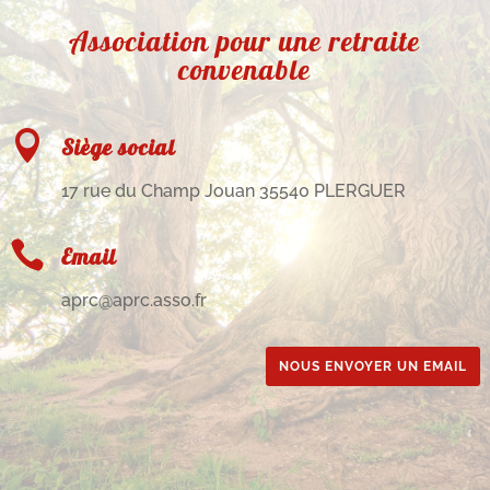
Association pour une retraite
convenable

Siège social
17 rue du Champ Jouan 35540 PLERGUER

Email
aprc@aprc.asso.fr
NOUS ENVOYER UN EMAIL