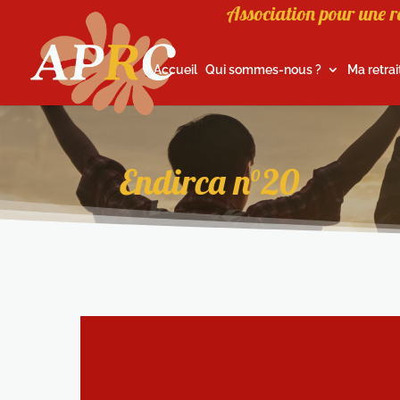
Association pour une r
Accueil
Qui sommes-nous ?
Ma retrai
Endirca n°20