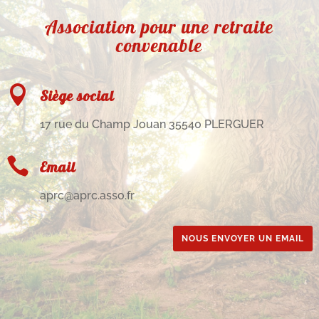
Association pour une retraite
convenable

Siège social
17 rue du Champ Jouan 35540 PLERGUER

Email
aprc@aprc.asso.fr
NOUS ENVOYER UN EMAIL