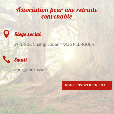
Association pour une retraite
convenable

Siège social
17 rue du Champ Jouan 35540 PLERGUER

Email
aprc@aprc.asso.fr
NOUS ENVOYER UN EMAIL