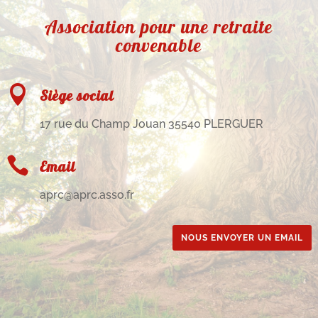
Association pour une retraite
convenable

Siège social
17 rue du Champ Jouan 35540 PLERGUER

Email
aprc@aprc.asso.fr
NOUS ENVOYER UN EMAIL