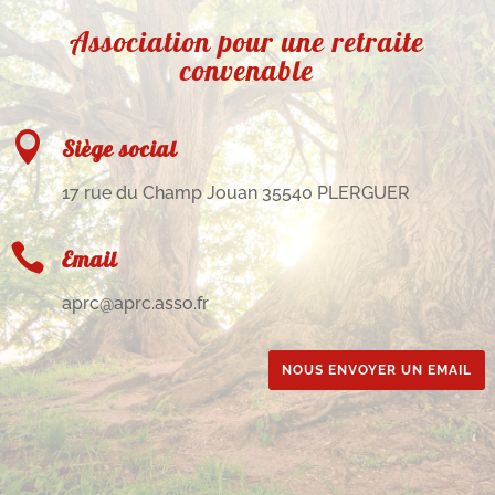
Association pour une retraite
convenable

Siège social
17 rue du Champ Jouan 35540 PLERGUER

Email
aprc@aprc.asso.fr
NOUS ENVOYER UN EMAIL