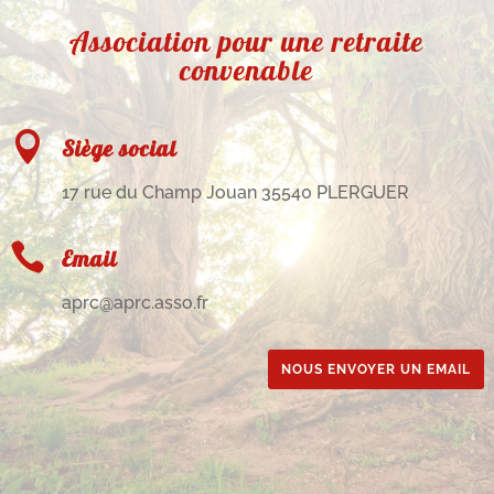
Association pour une retraite
convenable

Siège social
17 rue du Champ Jouan 35540 PLERGUER

Email
aprc@aprc.asso.fr
NOUS ENVOYER UN EMAIL