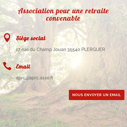
Association pour une retraite
convenable

Siège social
17 rue du Champ Jouan 35540 PLERGUER

Email
aprc@aprc.asso.fr
NOUS ENVOYER UN EMAIL