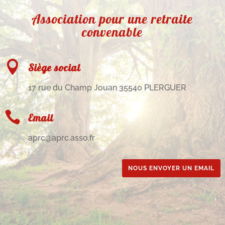
Association pour une retraite
convenable

Siège social
17 rue du Champ Jouan 35540 PLERGUER

Email
aprc@aprc.asso.fr
NOUS ENVOYER UN EMAIL