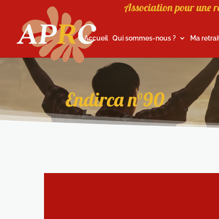
Association pour une r
Accueil
Qui sommes-nous ?
Ma retrai
Endirca n°90