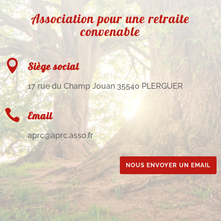
Association pour une retraite
convenable

Siège social
17 rue du Champ Jouan 35540 PLERGUER

Email
aprc@aprc.asso.fr
NOUS ENVOYER UN EMAIL