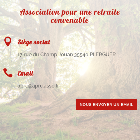
Association pour une retraite
convenable

Siège social
17 rue du Champ Jouan 35540 PLERGUER

Email
aprc@aprc.asso.fr
NOUS ENVOYER UN EMAIL