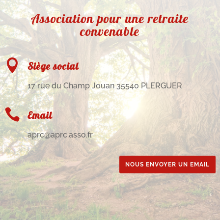
Association pour une retraite
convenable

Siège social
17 rue du Champ Jouan 35540 PLERGUER

Email
aprc@aprc.asso.fr
NOUS ENVOYER UN EMAIL