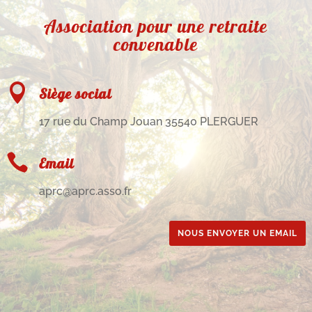
Association pour une retraite
convenable

Siège social
17 rue du Champ Jouan 35540 PLERGUER

Email
aprc@aprc.asso.fr
NOUS ENVOYER UN EMAIL