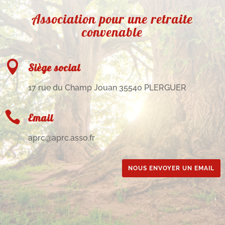
Association pour une retraite
convenable

Siège social
17 rue du Champ Jouan 35540 PLERGUER

Email
aprc@aprc.asso.fr
NOUS ENVOYER UN EMAIL