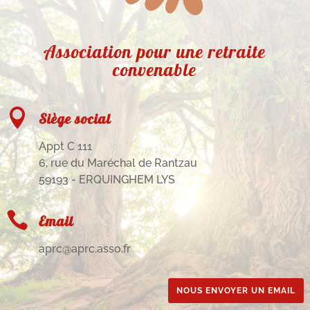
Association pour une retraite
convenable

Siège social
Appt C 111
6, rue du Maréchal de Rantzau
59193 - ERQUINGHEM LYS

Email
aprc@aprc.asso.fr
NOUS ENVOYER UN EMAIL