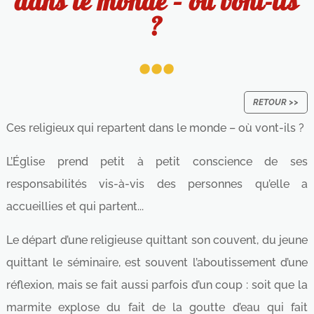
dans le monde – où vont-ils
...
?
RETOUR >>
Ces religieux qui repartent dans le monde – où vont-ils ?
L’Église prend petit à petit conscience de ses
responsabilités vis-à-vis des personnes qu’elle a
accueillies et qui partent...
Le départ d’une religieuse quittant son couvent, du jeune
quittant le séminaire, est souvent l’aboutissement d’une
réflexion, mais se fait aussi parfois d’un coup : soit que la
marmite explose du fait de la goutte d’eau qui fait