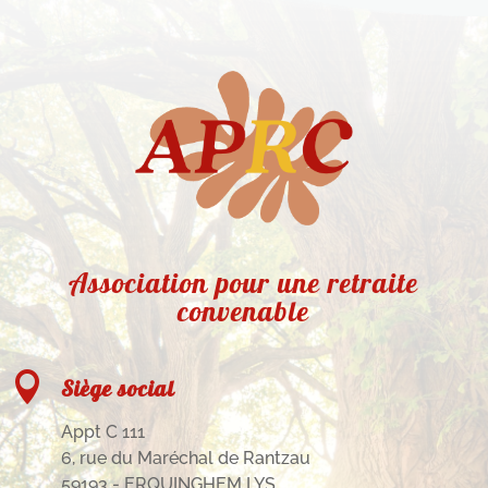
Association pour une retraite
convenable

Siège social
Appt C 111
6, rue du Maréchal de Rantzau
59193 - ERQUINGHEM LYS