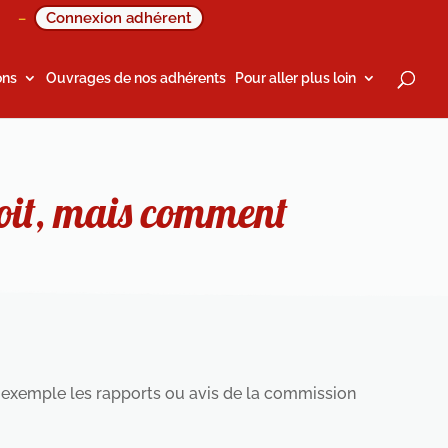
Connexion adhérent
–
ons
Ouvrages de nos adhérents
Pour aller plus loin
roit, mais comment
exemple les rapports ou avis de la commission