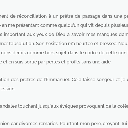
ement de réconciliation à un prêtre de passage dans une p
 en me présentant comme quelqu’un qui vit depuis plusieur
lus important aux yeux de Dieu à savoir mes manques d’am
nner l’absolution. Son hésitation m’a heurtée et blessée. Nou
r le considérais comme hors sujet dans le cadre de cette co
et en suis sortie par pertes et profits sans une aide.
tion des prêtres de l’Emmanuel. Cela laisse songeur et je 
fession.
candales touchant jusqu’aux évêques provoquent de la colèr
on car divorcés remariés. Pourtant mon père, croyant, lui au