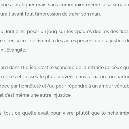
tinue à pratiquer mais sans communier même si sa situation
urait avant tout l’impression de trahir son mari.
ui font ainsi peser un joug sur les épaules dociles des fidèl
le et en secret se livrent à des actes pervers que la justi
n l’Evangile.
tard dans l’Eglise. C’est le scandale de la retraite de ceux qu
 a rejetés et laissés le plus souvent dans la nature ou parf
rdoce par honnêteté et/ou pour répondre à un amour véritab
 et c’est même une autre injustice.
s, tout ce qu’elle avait pour vivre, plutôt que le riche 