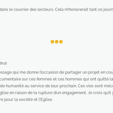
ans le courrier des lecteurs. Cela m’honorerait tant ce journa
...
8h16
ssage qui me donne l’occasion de partager un projet en cour
documentaire sur ces femmes et ces hommes qui ont quitté la v
nde humanité au service de leur prochain. Ces vies sont méc
glise en raison de la rupture d’un engagement. Je crois qu’il
e pour la société et l’Eglise.