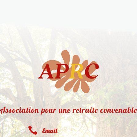
Association pour une retraite convenabl

Email