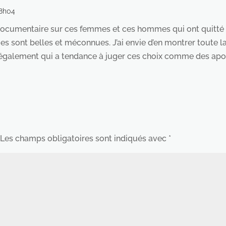
 8h04
n documentaire sur ces femmes et ces hommes qui ont quitté l
ies sont belles et méconnues. J’ai envie d’en montrer toute 
 également qui a tendance à juger ces choix comme des apost
Les champs obligatoires sont indiqués avec
*