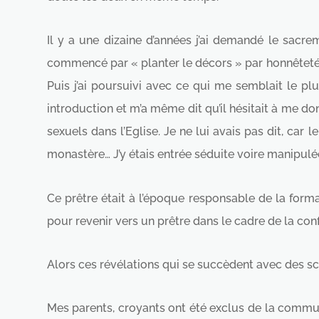
Il y a une dizaine d’années j’ai demandé le sacr
commencé par « planter le décors » par honnêteté
Puis j’ai poursuivi avec ce qui me semblait le p
introduction et m’a même dit qu’il hésitait à me do
sexuels dans l’Eglise. Je ne lui avais pas dit, ca
monastère… J’y étais entrée séduite voire manipulée 
Ce prêtre était à l’époque responsable de la forma
pour revenir vers un prêtre dans le cadre de la con
Alors ces révélations qui se succèdent avec des s
Mes parents, croyants ont été exclus de la communi