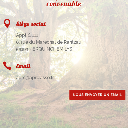
convenable

Siège social
Appt C 111
6, rue du Maréchal de Rantzau
59193 - ERQUINGHEM LYS

Email
aprc@aprc.asso.fr
NOUS ENVOYER UN EMAIL