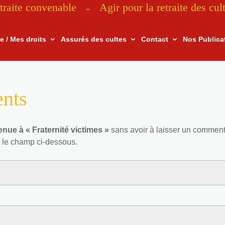
traite convenable
Agir pour la retraite des cul
–
te / Mes droits
Assurés des cultes
Contact
Nos Publica
ents
nue à « Fraternité victimes »
sans avoir à laisser un comment
 le champ ci-dessous.