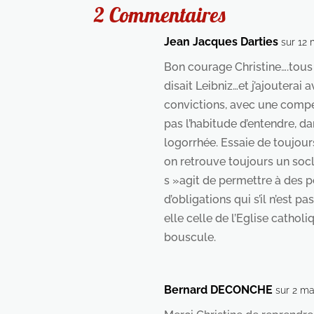
2 Commentaires
Jean Jacques Darties
sur 12
Bon courage Christine….tous 
disait Leibniz…et j’ajouterai
convictions, avec une compét
pas l’habitude d’entendre, d
logorrhée. Essaie de toujour
on retrouve toujours un socle
s »agit de permettre à des p
d’obligations qui s’il n’est 
elle celle de l’Eglise cathol
bouscule.
Bernard DECONCHE
sur 2 ma