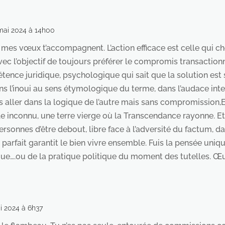
 mai 2024 à 14h00
mes vœux t’accompagnent. L’action efficace est celle qui c
 avec l’objectif de toujours préférer le compromis transactio
ence juridique, psychologique qui sait que la solution est 
ans l’inoui au sens étymologique du terme, dans l’audace inte
s aller dans la logique de l’autre mais sans compromission,
 inconnu, une terre vierge où la Transcendance rayonne. Et pu
ersonnes d’être debout, libre face à l’adversité du factum, d
pas parfait garantit le bien vivre ensemble. Fuis la pensée uni
ique….ou de la pratique politique du moment des tutelles. Œuv
i 2024 à 6h37