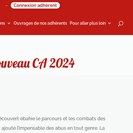
Connexion adhérent
–
ons
Ouvrages de nos adhérents
Pour aller plus loin
 nouveau CA 2024
 découvert ébahie le parcours et les combats des
st ajouté l’impensable des abus en tout genre. La