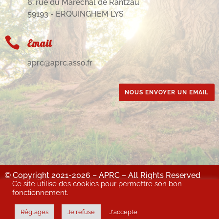
6, rue du Maréchal de Rantzau
59193 - ERQUINGHEM LYS

Email
aprc@aprc.asso.fr
NOUS ENVOYER UN EMAIL
© Copyright 2021-2026 – APRC – All Rights Reserved
Ce site utilise des cookies pour permettre son bon
MENTIONS LÉGALES : Site & contenus : propriété de l'APRC – Directrice de
fonctionnement.
publication : Christine BOCKAERT - Création & intégration : justincreations.fr –
Hébergeur : OVH
Réglages
Je refuse
J'accepte