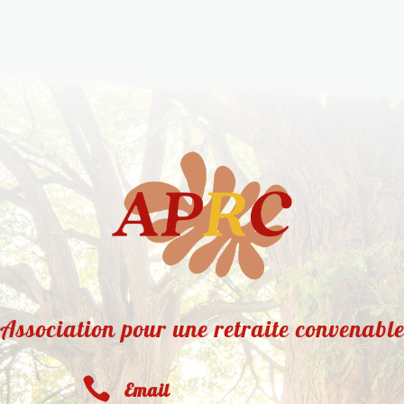
Association pour une retraite convenabl

Email