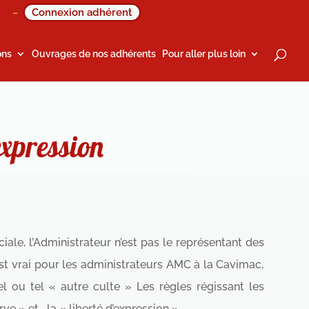
Connexion adhérent
–
ons
Ouvrages de nos adhérents
Pour aller plus loin
expression
iale, l’Administrateur n’est pas le représentant des
est vrai pour les administrateurs AMC à la Cavimac,
l ou tel « autre culte » Les règles régissant les
e » et… la « liberté d’expression ».