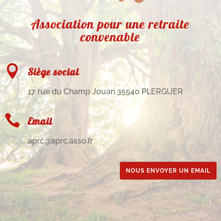
Association pour une retraite
convenable

Siège social
17 rue du Champ Jouan 35540 PLERGUER

Email
aprc@aprc.asso.fr
NOUS ENVOYER UN EMAIL