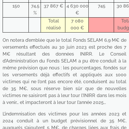
150
74,5
37 867 €
4 630 000
745
30 8
%
€
Total
7 080
Tot
réalisé
000 €
budg
On notera d’emblée que le total Fonds SELAM 6,9 M€ de
versements effectués au 30 juin 2023 est proche des 7
M€ résultant des données INIRR. Le Conseil
d’Administration du Fonds SELAM a pu être conduit à la
même prévision que nous : les pourcentages, fondés sur
les versements déjà effectifs et appliqués aux 1000
victimes qui ne l’ont pas encore été, conduisent au total
de 35 M€, sous réserve bien sûr que de nouvelles
victimes ne saisiront pas à leur tour l’INIRR dans les mois
à venir… et impacteront à leur tour l’année 2025…
L’indemnisation des victimes pour les années 2023 et
2024 conduit à un budget prévisionnel de 35 M€,
auxquels s’ajoutent 5 M€, de charges liées aux frais de