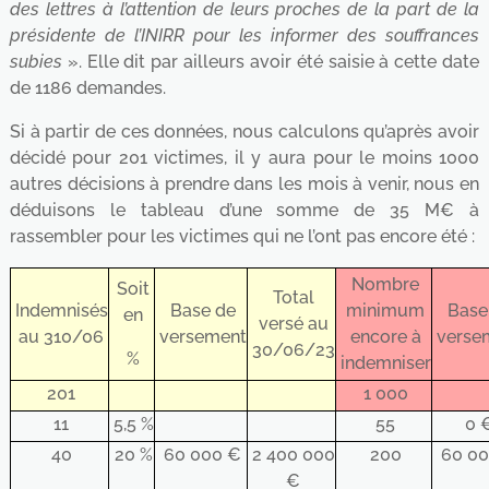
des lettres à l’attention de leurs proches de la part de la
présidente de l’INIRR pour les informer des souffrances
subies
». Elle dit par ailleurs avoir été saisie à cette date
de 1186 demandes.
Si à partir de ces données, nous calculons qu’après avoir
décidé pour 201 victimes, il y aura pour le moins 1000
autres décisions à prendre dans les mois à venir, nous en
déduisons le tableau d’une somme de 35 M€ à
rassembler pour les victimes qui ne l’ont pas encore été :
Nombre
Soit
Total
Indemnisés
Base de
minimum
Base
en
versé au
au 310/06
versement
encore à
verse
30/06/23
%
indemniser
201
1 000
11
5,5 %
55
0 
40
20 %
60 000 €
2 400 000
200
60 0
€