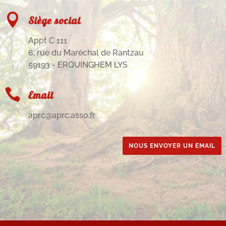

Siège social
Appt C 111
6, rue du Maréchal de Rantzau
59193 - ERQUINGHEM LYS

Email
aprc@aprc.asso.fr
NOUS ENVOYER UN EMAIL