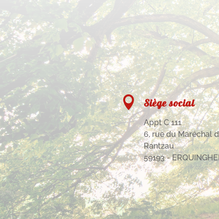

Siège social
Appt C 111
6, rue du Maréchal 
Rantzau
59193 - ERQUINGHE