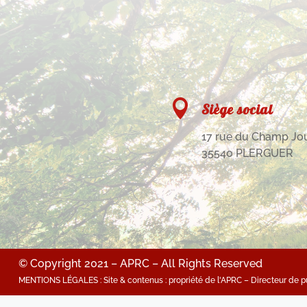

Siège social
17 rue du Champ Jo
35540 PLERGUER
© Copyright 2021 – APRC – All Rights Reserved
MENTIONS LÉGALES : Site & contenus : propriété de l'APRC – Directeur de pub