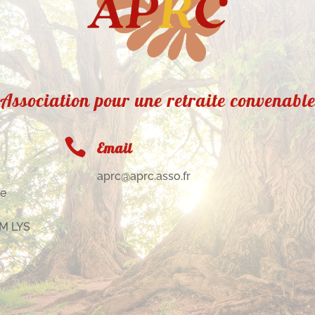
Association pour une retraite convenabl

Email
aprc@aprc.asso.fr
de
M LYS