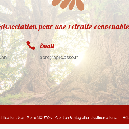
Association pour une retraite convenabl

Email
uan
aprc@aprc.asso.fr
lication : Jean-Pierre MOUTON - Création & intégration : justincreations.fr – Hé