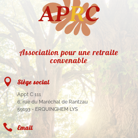
Association pour une retraite
convenable

Siège social
Appt C 111
6, rue du Maréchal de Rantzau
59193 - ERQUINGHEM LYS

Email