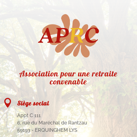
Association pour une retraite
convenable

Siège social
Appt C 111
6, rue du Maréchal de Rantzau
59193 - ERQUINGHEM LYS