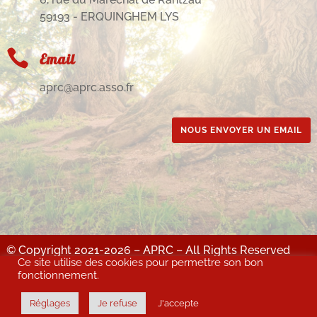
59193 - ERQUINGHEM LYS

Email
aprc@aprc.asso.fr
NOUS ENVOYER UN EMAIL
© Copyright 2021-2026 – APRC – All Rights Reserved
Ce site utilise des cookies pour permettre son bon
MENTIONS LÉGALES : Site & contenus : propriété de l'APRC – Directrice de
fonctionnement.
publication : Christine BOCKAERT - Création & intégration : justincreations.fr –
Hébergeur : OVH
Réglages
Je refuse
J'accepte