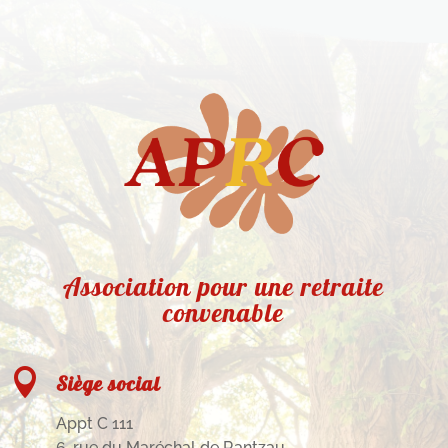
Association pour une retraite
convenable

Siège social
Appt C 111
6, rue du Maréchal de Rantzau