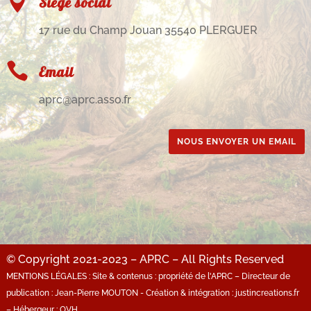

Siège social
17 rue du Champ Jouan 35540 PLERGUER

Email
aprc@aprc.asso.fr
NOUS ENVOYER UN EMAIL
© Copyright 2021-2023 – APRC – All Rights Reserved
MENTIONS LÉGALES : Site & contenus : propriété de l'APRC – Directeur de
publication : Jean-Pierre MOUTON - Création & intégration : justincreations.fr
– Hébergeur : OVH