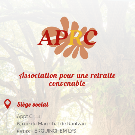
Association pour une retraite
convenable

Siège social
Appt C 111
6, rue du Maréchal de Rantzau
59193 - ERQUINGHEM LYS