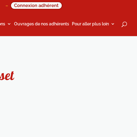
Connexion adhérent
–
ons
Ouvrages de nos adhérents
Pour aller plus loin
set