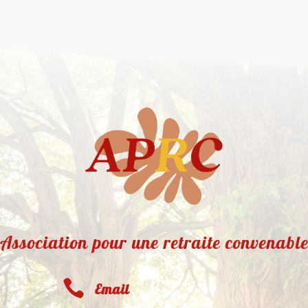
Association pour une retraite convenabl

Email