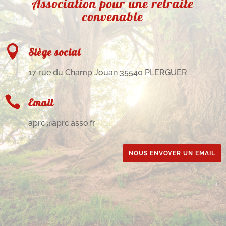
Association pour une retraite
convenable

Siège social
17 rue du Champ Jouan 35540 PLERGUER

Email
aprc@aprc.asso.fr
NOUS ENVOYER UN EMAIL