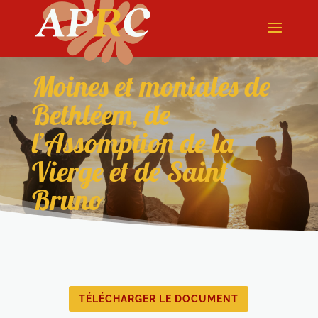
Moines et moniales de
Bethléem, de
l’Assomption de la
Vierge et de Saint
Bruno
TÉLÉCHARGER LE DOCUMENT