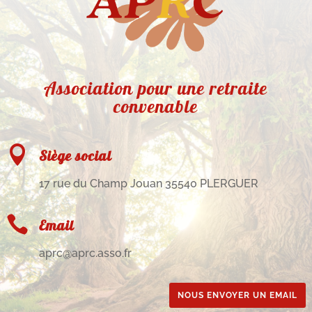
Association pour une retraite
convenable

Siège social
17 rue du Champ Jouan 35540 PLERGUER

Email
aprc@aprc.asso.fr
NOUS ENVOYER UN EMAIL