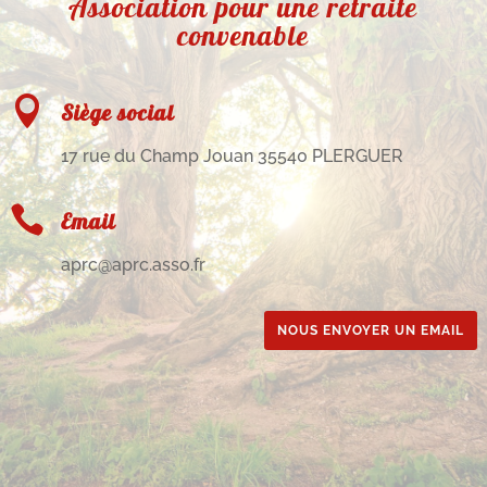
Association pour une retraite
convenable

Siège social
17 rue du Champ Jouan 35540 PLERGUER

Email
aprc@aprc.asso.fr
NOUS ENVOYER UN EMAIL