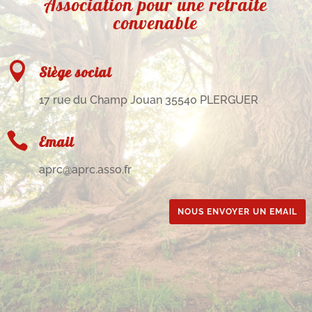
Association pour une retraite
convenable

Siège social
17 rue du Champ Jouan 35540 PLERGUER

Email
aprc@aprc.asso.fr
NOUS ENVOYER UN EMAIL