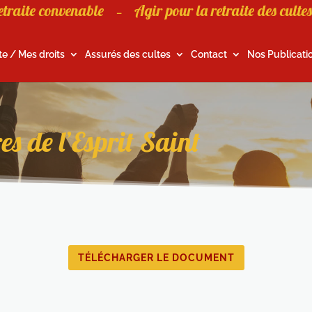
etraite convenable
Agir pour la retraite des cultes
–
te / Mes droits
Assurés des cultes
Contact
Nos Publicati
s de l’Esprit Saint
TÉLÉCHARGER LE DOCUMENT