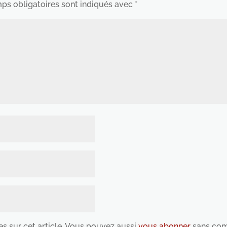
ps obligatoires sont indiqués avec
*
es sur cet article. Vous pouvez aussi
vous abonner
sans com