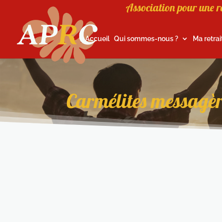
Association pour une r
Accueil
Qui sommes-nous ?
Ma retrai
Carmélites messagère