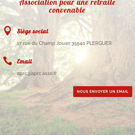
Association pour une retraite
convenable

Siège social
17 rue du Champ Jouan 35540 PLERGUER

Email
aprc@aprc.asso.fr
NOUS ENVOYER UN EMAIL