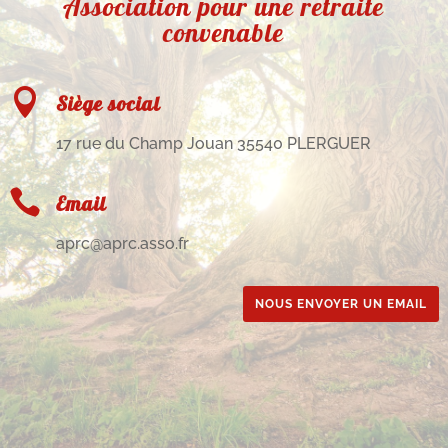
Association pour une retraite
convenable

Siège social
17 rue du Champ Jouan 35540 PLERGUER

Email
aprc@aprc.asso.fr
NOUS ENVOYER UN EMAIL