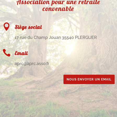
Association pour une retraite
convenable

Siège social
17 rue du Champ Jouan 35540 PLERGUER

Email
aprc@aprc.asso.fr
NOUS ENVOYER UN EMAIL