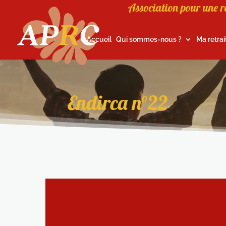
Association pour une r
Accueil
Qui sommes-nous ?
Ma retrai
Endirca n°22