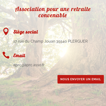
Association pour une retraite
convenable

Siège social
17 rue du Champ Jouan 35540 PLERGUER

Email
aprc@aprc.asso.fr
NOUS ENVOYER UN EMAIL