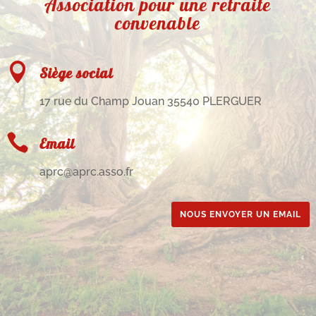
Association pour une retraite
convenable

Siège social
17 rue du Champ Jouan 35540 PLERGUER

Email
aprc@aprc.asso.fr
NOUS ENVOYER UN EMAIL