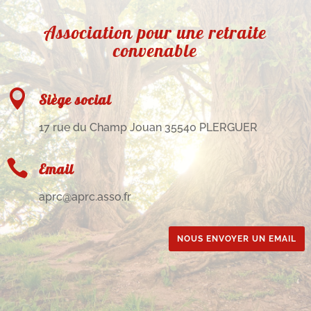
Association pour une retraite
convenable

Siège social
17 rue du Champ Jouan 35540 PLERGUER

Email
aprc@aprc.asso.fr
NOUS ENVOYER UN EMAIL