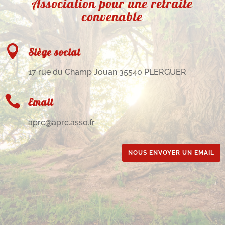
Association pour une retraite
convenable

Siège social
17 rue du Champ Jouan 35540 PLERGUER

Email
aprc@aprc.asso.fr
NOUS ENVOYER UN EMAIL